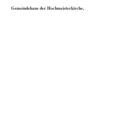
Gemeindehaus der Hochmeisterkirche,
Paulsborner Str. 86,
10709 Berlin
(U-Bahnhof Adenauer Platz oder
Konstanzer Straße;
Bus 143)
Beitrag
25€ pro Monat
Mitglied im Ch
rverband Berlin
o
Datenschutzbestimmungen